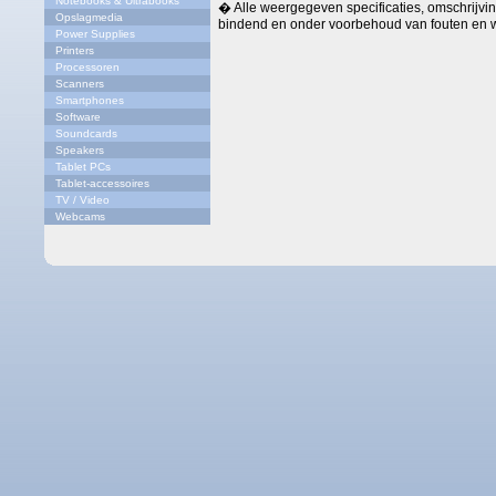
Notebooks & Ultrabooks
� Alle weergegeven specificaties, omschrijving
Opslagmedia
bindend en onder voorbehoud van fouten en w
Power Supplies
Printers
Processoren
Scanners
Smartphones
Software
Soundcards
Speakers
Tablet PCs
Tablet-accessoires
TV / Video
Webcams