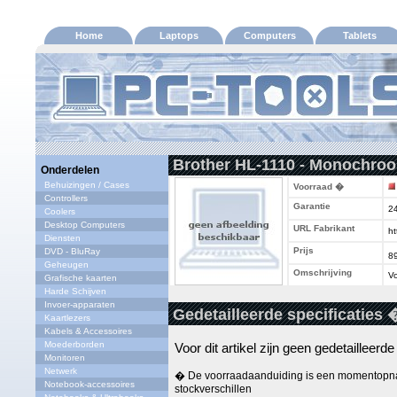
Home
Laptops
Computers
Tablets
Brother HL-1110 - Monochroo
Onderdelen
Behuizingen / Cases
Voorraad �
Controllers
Garantie
2
Coolers
Desktop Computers
URL Fabrikant
ht
Diensten
Prijs
DVD - BluRay
8
Geheugen
Omschrijving
Vo
Grafische kaarten
Harde Schijven
Invoer-apparaten
Gedetailleerde specificaties 
Kaartlezers
Kabels & Accessoires
Moederborden
Voor dit artikel zijn geen gedetailleerd
Monitoren
Netwerk
� De voorraadaanduiding is een momentopna
Notebook-accessoires
stockverschillen