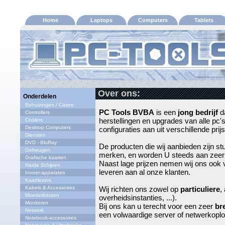
Home
Laptops
Computers
Tablets
Over ons:
Onderdelen
Behuizingen / Cases
PC Tools BVBA
is een
jong bedrijf
da
Controllers
herstellingen en upgrades van alle pc'
Coolers
Desktop Computers
configuraties aan uit verschillende prij
Diensten
DVD - BluRay
De producten die wij aanbieden zijn st
Geheugen
merken, en worden U steeds aan zee
Grafische kaarten
Naast lage prijzen nemen wij ons ook
Harde Schijven
leveren aan al onze klanten.
Invoer-apparaten
Kaartlezers
Kabels & Accessoires
Wij richten ons zowel op
particuliere
,
Moederborden
overheidsinstanties, ...).
Monitoren
Bij ons kan u terecht voor een zeer
br
Netwerk
een volwaardige server of netwerkoplo
Notebook-accessoires