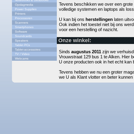
Notebooks & Ultrabooks
Tevens beschikken we over een grote
Opslagmedia
volledige systemen en laptops als los
Power Supplies
Printers
Processoren
U kan bij ons
herstellingen
laten uitv
Scanners
Ook indien het toestel niet bij ons we
Smartphones
voor een herstelling of nazicht.
Software
Soundcards
Onze winkel:
Speakers
Tablet PCs
Tablet-accessoires
Sinds
augustus 2011
zijn we verhuis
TV / Video
Vrouwstraat 129 bus 1 te Alken. Hier
Webcams
U onze producten ook in het echt kan 
Tevens hebben we nu een groter magaz
we U als Klant vlotter en beter kunnen