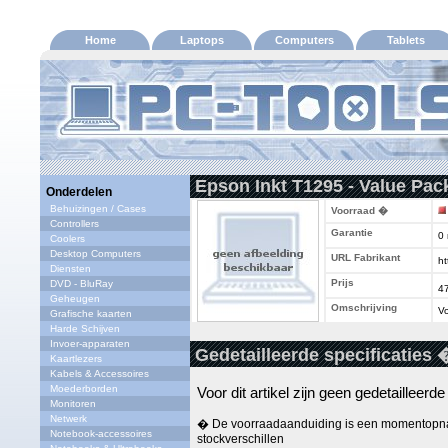
Home
Laptops
Computers
Tablets
Epson Inkt T1295 - Value Pac
Onderdelen
Behuizingen / Cases
Voorraad �
Controllers
Garantie
0
Coolers
Desktop Computers
URL Fabrikant
ht
Diensten
Prijs
DVD - BluRay
4
Geheugen
Omschrijving
Vo
Grafische kaarten
Harde Schijven
Invoer-apparaten
Gedetailleerde specificaties 
Kaartlezers
Kabels & Accessoires
Moederborden
Voor dit artikel zijn geen gedetailleerd
Monitoren
Netwerk
� De voorraadaanduiding is een momentopna
Notebook-accessoires
stockverschillen