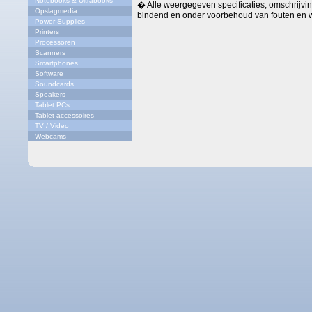
Notebooks & Ultrabooks
� Alle weergegeven specificaties, omschrijving
Opslagmedia
bindend en onder voorbehoud van fouten en w
Power Supplies
Printers
Processoren
Scanners
Smartphones
Software
Soundcards
Speakers
Tablet PCs
Tablet-accessoires
TV / Video
Webcams