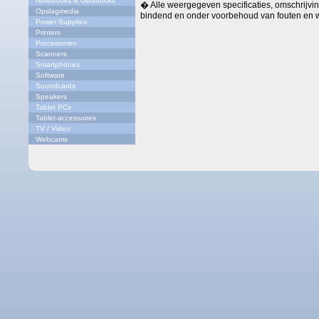
Notebooks & Ultrabooks
� Alle weergegeven specificaties, omschrijving
Opslagmedia
bindend en onder voorbehoud van fouten en w
Power Supplies
Printers
Processoren
Scanners
Smartphones
Software
Soundcards
Speakers
Tablet PCs
Tablet-accessoires
TV / Video
Webcams