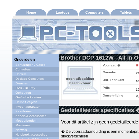
Home
Laptops
Computers
Tablets
Brother DCP-1612W - All-in-On
Onderdelen
Behuizingen / Cases
Voorraad �
Controllers
Garantie
2
Coolers
Desktop Computers
URL Fabrikant
ht
Diensten
Prijs
DVD - BluRay
1
Geheugen
Omschrijving
Vo
Grafische kaarten
Harde Schijven
Invoer-apparaten
Gedetailleerde specificaties 
Kaartlezers
Kabels & Accessoires
Moederborden
Voor dit artikel zijn geen gedetailleerd
Monitoren
Netwerk
� De voorraadaanduiding is een momentopna
Notebook-accessoires
stockverschillen