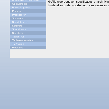
Notebooks & Ultrabooks
� Alle weergegeven specificaties, omschrijving
Opslagmedia
bindend en onder voorbehoud van fouten en w
Power Supplies
Printers
Processoren
Scanners
Smartphones
Software
Soundcards
Speakers
Tablet PCs
Tablet-accessoires
TV / Video
Webcams