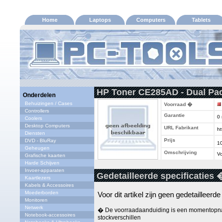
Home
Laptops
Computers
Tablets
HP Toner CE285AD - Dual Pa
Onderdelen
Behuizingen / Cases
Voorraad �
Controllers
Garantie
0
Coolers
Desktop Computers
URL Fabrikant
ht
Diensten
Prijs
DVD - BluRay
1
Geheugen
Omschrijving
Vo
Grafische kaarten
Harde Schijven
Invoer-apparaten
Gedetailleerde specificaties 
Kaartlezers
Kabels & Accessoires
Moederborden
Voor dit artikel zijn geen gedetailleerd
Monitoren
Netwerk
� De voorraadaanduiding is een momentopna
Notebook-accessoires
stockverschillen