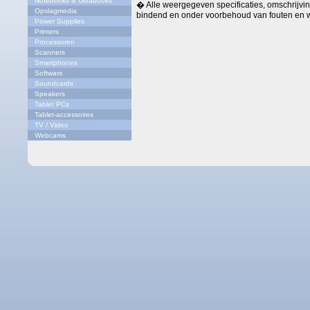
Notebooks & Ultrabooks
� Alle weergegeven specificaties, omschrijving
Opslagmedia
bindend en onder voorbehoud van fouten en w
Power Supplies
Printers
Processoren
Scanners
Smartphones
Software
Soundcards
Speakers
Tablet PCs
Tablet-accessoires
TV / Video
Webcams