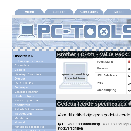
Home
Laptops
Computers
Tablets
Brother LC-221 - Value Pack:
Onderdelen
Behuizingen / Cases
Voorraad �
Controllers
Garantie
0
Coolers
Desktop Computers
URL Fabrikant
ht
Diensten
Prijs
DVD - BluRay
4
Geheugen
Omschrijving
Vo
Grafische kaarten
Harde Schijven
Invoer-apparaten
Gedetailleerde specificaties 
Kaartlezers
Kabels & Accessoires
Moederborden
Voor dit artikel zijn geen gedetailleerd
Monitoren
Netwerk
� De voorraadaanduiding is een momentopna
Notebook-accessoires
stockverschillen