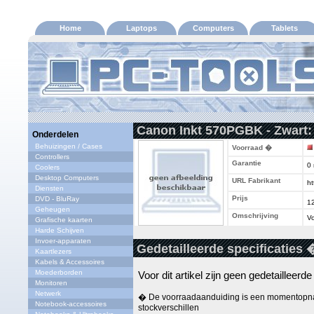
Home
Laptops
Computers
Tablets
Canon Inkt 570PGBK - Zwart:
Onderdelen
Behuizingen / Cases
Voorraad �
Controllers
Garantie
0
Coolers
Desktop Computers
URL Fabrikant
ht
Diensten
Prijs
DVD - BluRay
1
Geheugen
Omschrijving
Vo
Grafische kaarten
Harde Schijven
Invoer-apparaten
Gedetailleerde specificaties 
Kaartlezers
Kabels & Accessoires
Moederborden
Voor dit artikel zijn geen gedetailleerd
Monitoren
Netwerk
� De voorraadaanduiding is een momentopna
Notebook-accessoires
stockverschillen