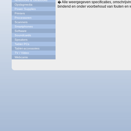
Notebooks & Ultrabooks
� Alle weergegeven specificaties, omschrijving
Opslagmedia
bindend en onder voorbehoud van fouten en w
Power Supplies
Printers
Processoren
Scanners
Smartphones
Software
Soundcards
Speakers
Tablet PCs
Tablet-accessoires
TV / Video
Webcams