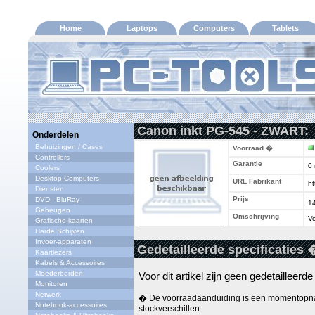
Home
Laptops
Computers
Tablets
Canon inkt PG-545 - ZWART:
Onderdelen
Behuizingen / Cases
Voorraad �
Controllers
Garantie
0
Coolers
Desktop Computers
URL Fabrikant
ht
Diensten
Prijs
DVD - BluRay
1
Geheugen
Omschrijving
Vo
Grafische kaarten
Harde Schijven
Invoer-apparaten
Gedetailleerde specificaties 
Kaartlezers
Kabels & Accessoires
Moederborden
Voor dit artikel zijn geen gedetailleerd
Monitoren
Netwerk
� De voorraadaanduiding is een momentopna
Notebook-accessoires
stockverschillen