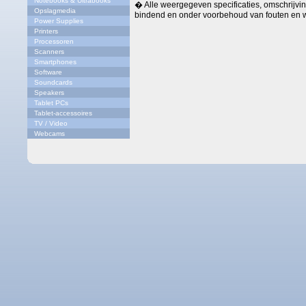
Notebooks & Ultrabooks
� Alle weergegeven specificaties, omschrijving
Opslagmedia
bindend en onder voorbehoud van fouten en w
Power Supplies
Printers
Processoren
Scanners
Smartphones
Software
Soundcards
Speakers
Tablet PCs
Tablet-accessoires
TV / Video
Webcams