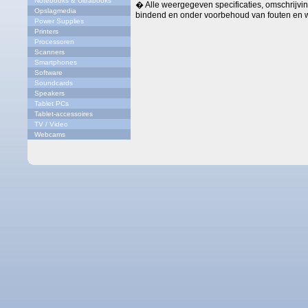
Notebooks & Ultrabooks
� Alle weergegeven specificaties, omschrijving
Opslagmedia
bindend en onder voorbehoud van fouten en w
Power Supplies
Printers
Processoren
Scanners
Smartphones
Software
Soundcards
Speakers
Tablet PCs
Tablet-accessoires
TV / Video
Webcams