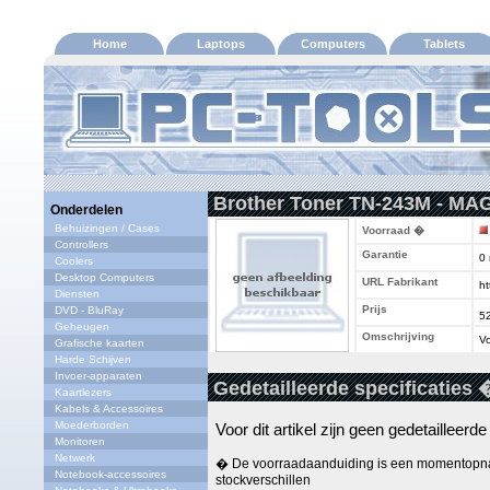
Home
Laptops
Computers
Tablets
Brother Toner TN-243M - MA
Onderdelen
Behuizingen / Cases
Voorraad �
Controllers
Garantie
0
Coolers
Desktop Computers
URL Fabrikant
ht
Diensten
Prijs
DVD - BluRay
5
Geheugen
Omschrijving
Vo
Grafische kaarten
Harde Schijven
Invoer-apparaten
Gedetailleerde specificaties 
Kaartlezers
Kabels & Accessoires
Moederborden
Voor dit artikel zijn geen gedetailleerd
Monitoren
Netwerk
� De voorraadaanduiding is een momentopna
Notebook-accessoires
stockverschillen