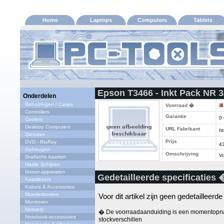
Home
Laptops
Computers
Tablets
Epson T3466 - Inkt Pack NR 
Onderdelen
Behuizingen / Cases
Voorraad �
Controllers
Garantie
0
Coolers
Desktop Computers
URL Fabrikant
ht
Diensten
Prijs
DVD - BluRay
4
Geheugen
Omschrijving
Vo
Grafische kaarten
Harde Schijven
Invoer-apparaten
Gedetailleerde specificaties 
Kaartlezers
Kabels & Accessoires
Moederborden
Voor dit artikel zijn geen gedetailleerd
Monitoren
Netwerk
� De voorraadaanduiding is een momentopna
Notebook-accessoires
stockverschillen