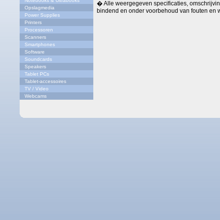
Notebooks & Ultrabooks
� Alle weergegeven specificaties, omschrijving
Opslagmedia
bindend en onder voorbehoud van fouten en w
Power Supplies
Printers
Processoren
Scanners
Smartphones
Software
Soundcards
Speakers
Tablet PCs
Tablet-accessoires
TV / Video
Webcams