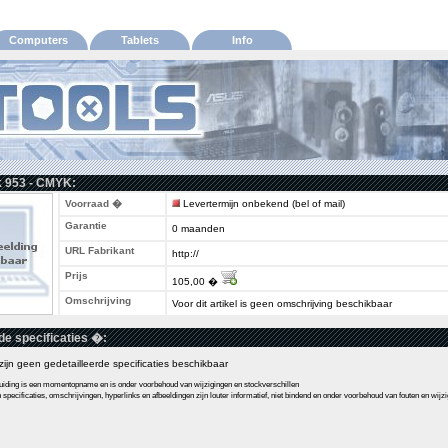
Computers
Tablets
Info
k 953 - CMYK:
Voorraad �
Levertermijn onbekend (bel of mail)
Garantie
0 maanden
URL Fabrikant
http://
Prijs
105,00 �
Omschrijving
Voor dit artikel is geen omschrijving beschikbaar
de specificaties �:
l zijn geen gedetailleerde specificaties beschikbaar
ding is een momentopname en is onder voorbehoud van wijzigingen en stockverschillen
pecificaties, omschrijvingen, hyperlinks en afbeeldingen zijn louter informatief, niet bindend en onder voorbehoud van fouten en wijz