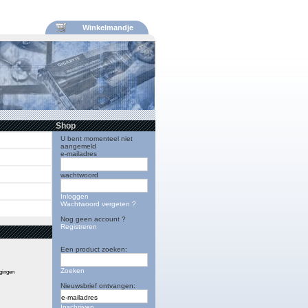
Winkelmandje
Shop
U bent momenteel niet
aangemeld
e-mailadres
wachtwoord
Inloggen
Wachtwoord vergeten ?
Nog geen account ?
Registreren
Een product zoeken:
Zoeken
igingen
Nieuwsbrief ontvangen:
Inschrijven