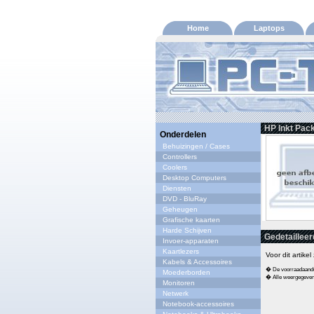
Home
Laptops
HP Inkt Pac
Onderdelen
Behuizingen / Cases
Controllers
Coolers
Desktop Computers
Diensten
DVD - BluRay
Geheugen
Grafische kaarten
Harde Schijven
Gedetailleer
Invoer-apparaten
Kaartlezers
Voor dit artike
Kabels & Accessoires
� De voorraadaandui
Moederborden
� Alle weergegeven s
Monitoren
Netwerk
Notebook-accessoires