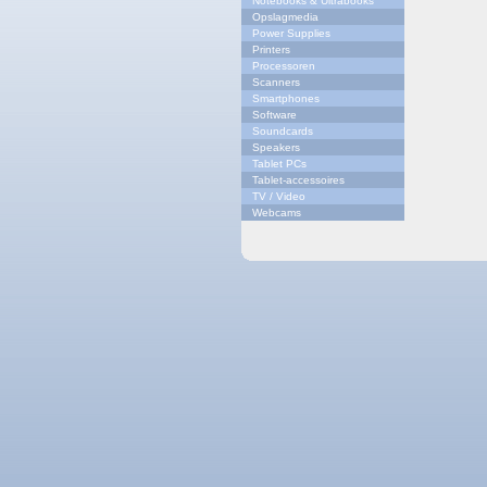
Notebooks & Ultrabooks
Opslagmedia
Power Supplies
Printers
Processoren
Scanners
Smartphones
Software
Soundcards
Speakers
Tablet PCs
Tablet-accessoires
TV / Video
Webcams