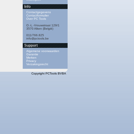
Info
Contactgegevens
Contactformulier
Over PC Tools
O.-L.-Vrouwstraat 129/1
3570 Alken (België)
011/766.825
info@pctools.be
Support
Algemene voorwaarden
Garantie
Merken
Privacy
Verzakingsrecht
Copyright PCTools BVBA