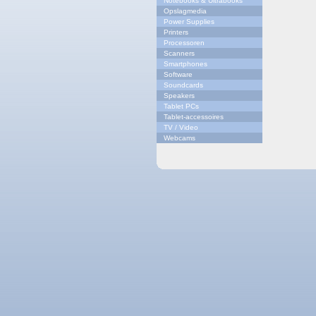
Notebooks & Ultrabooks
Opslagmedia
Power Supplies
Printers
Processoren
Scanners
Smartphones
Software
Soundcards
Speakers
Tablet PCs
Tablet-accessoires
TV / Video
Webcams