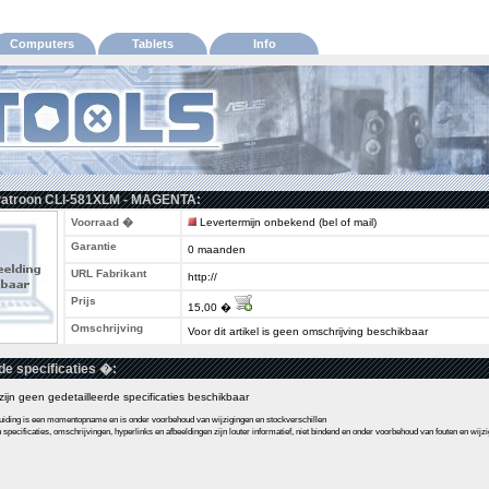
Computers
Tablets
Info
Patroon CLI-581XLM - MAGENTA:
Voorraad �
Levertermijn onbekend (bel of mail)
Garantie
0 maanden
URL Fabrikant
http://
Prijs
15,00 �
Omschrijving
Voor dit artikel is geen omschrijving beschikbaar
de specificaties �:
l zijn geen gedetailleerde specificaties beschikbaar
ding is een momentopname en is onder voorbehoud van wijzigingen en stockverschillen
pecificaties, omschrijvingen, hyperlinks en afbeeldingen zijn louter informatief, niet bindend en onder voorbehoud van fouten en wijz