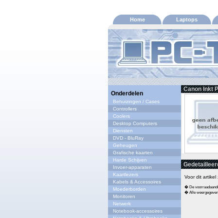
Home
Laptops
Canon Inkt 
Onderdelen
Behuizingen / Cases
Controllers
Coolers
Desktop Computers
Diensten
DVD - BluRay
Geheugen
Grafische kaarten
Harde Schijven
Gedetailleer
Invoer-apparaten
Kaartlezers
Voor dit artike
Kabels & Accessoires
� De voorraadaandui
Moederborden
� Alle weergegeven s
Monitoren
Netwerk
Notebook-accessoires