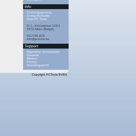
Info
Contactgegevens
Contactformulier
Over PC Tools
O.-L.-Vrouwstraat 129/1
3570 Alken (België)
011/766.825
info@pctools.be
Support
Algemene voorwaarden
Garantie
Merken
Privacy
Verzakingsrecht
Copyright PCTools BVBA