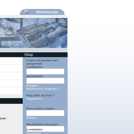
Winkelmandje
Shop
U bent momenteel niet
aangemeld
e-mailadres
wachtwoord
Inloggen
Wachtwoord vergeten ?
Nog geen account ?
Registreren
Een product zoeken:
Zoeken
igingen
Nieuwsbrief ontvangen:
Inschrijven