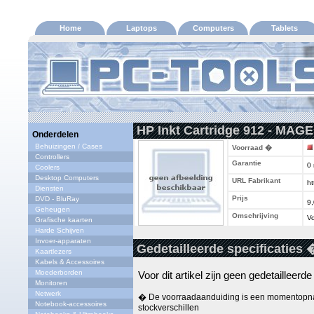
Home
Laptops
Computers
Tablets
HP Inkt Cartridge 912 - MAG
Onderdelen
Behuizingen / Cases
Voorraad �
Controllers
Garantie
0
Coolers
Desktop Computers
URL Fabrikant
ht
Diensten
Prijs
DVD - BluRay
9
Geheugen
Omschrijving
Vo
Grafische kaarten
Harde Schijven
Invoer-apparaten
Gedetailleerde specificaties 
Kaartlezers
Kabels & Accessoires
Moederborden
Voor dit artikel zijn geen gedetailleerd
Monitoren
Netwerk
� De voorraadaanduiding is een momentopna
Notebook-accessoires
stockverschillen