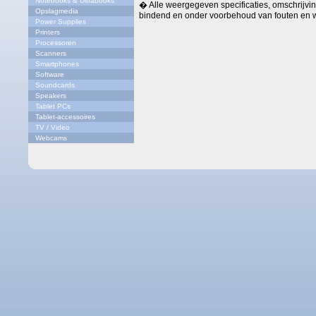
Notebooks & Ultrabooks
� Alle weergegeven specificaties, omschrijving
Opslagmedia
bindend en onder voorbehoud van fouten en w
Power Supplies
Printers
Processoren
Scanners
Smartphones
Software
Soundcards
Speakers
Tablet PCs
Tablet-accessoires
TV / Video
Webcams