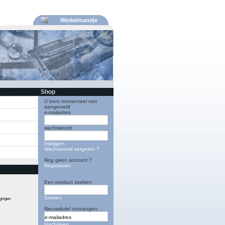
Winkelmandje
Shop
U bent momenteel niet
aangemeld
e-mailadres
wachtwoord
Inloggen
Wachtwoord vergeten ?
Nog geen account ?
Registreren
Een product zoeken:
Zoeken
igingen
Nieuwsbrief ontvangen:
Inschrijven