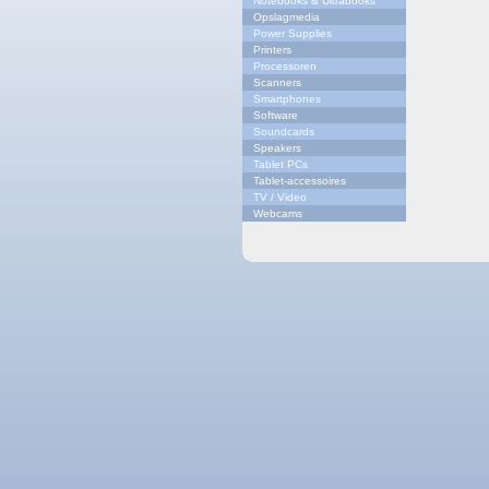
Notebooks & Ultrabooks
Opslagmedia
Power Supplies
Printers
Processoren
Scanners
Smartphones
Software
Soundcards
Speakers
Tablet PCs
Tablet-accessoires
TV / Video
Webcams