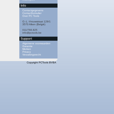
Info
Contactgegevens
Contactformulier
Over PC Tools
O.-L.-Vrouwstraat 129/1
3570 Alken (België)
011/766.825
info@pctools.be
Support
Algemene voorwaarden
Garantie
Merken
Privacy
Verzakingsrecht
Copyright PCTools BVBA