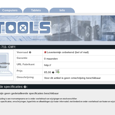
Computers
Tablets
Info
k 711- CMY:
Voorraad �
Levertermijn onbekend (bel of mail)
Garantie
0 maanden
URL Fabrikant
http://
Prijs
65,00 �
Omschrijving
Voor dit artikel is geen omschrijving beschikbaar
de specificaties �:
l zijn geen gedetailleerde specificaties beschikbaar
ding is een momentopname en is onder voorbehoud van wijzigingen en stockverschillen
pecificaties, omschrijvingen, hyperlinks en afbeeldingen zijn louter informatief, niet bindend en onder voorbehoud van fouten en wijz