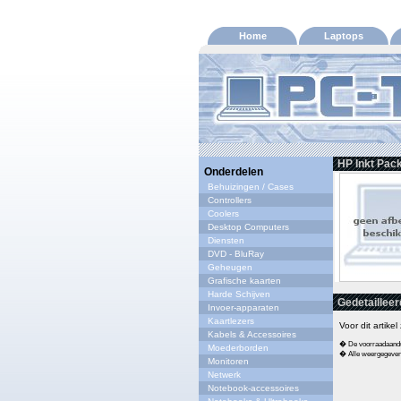
Home
Laptops
HP Inkt Pac
Onderdelen
Behuizingen / Cases
Controllers
Coolers
Desktop Computers
Diensten
DVD - BluRay
Geheugen
Grafische kaarten
Harde Schijven
Gedetailleer
Invoer-apparaten
Kaartlezers
Voor dit artike
Kabels & Accessoires
� De voorraadaandui
Moederborden
� Alle weergegeven s
Monitoren
Netwerk
Notebook-accessoires