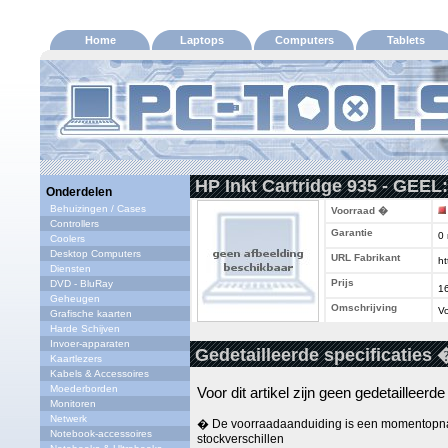
Home
Laptops
Computers
Tablets
HP Inkt Cartridge 935 - GEEL:
Onderdelen
Behuizingen / Cases
Voorraad �
Controllers
Garantie
0
Coolers
Desktop Computers
URL Fabrikant
ht
Diensten
Prijs
DVD - BluRay
1
Geheugen
Omschrijving
Vo
Grafische kaarten
Harde Schijven
Invoer-apparaten
Gedetailleerde specificaties 
Kaartlezers
Kabels & Accessoires
Moederborden
Voor dit artikel zijn geen gedetailleerd
Monitoren
Netwerk
� De voorraadaanduiding is een momentopna
Notebook-accessoires
stockverschillen