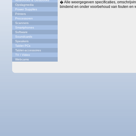
Notebooks & Ultrabooks
� Alle weergegeven specificaties, omschrijving
Opslagmedia
bindend en onder voorbehoud van fouten en w
Power Supplies
Printers
Processoren
Scanners
Smartphones
Software
Soundcards
Speakers
Tablet PCs
Tablet-accessoires
TV / Video
Webcams