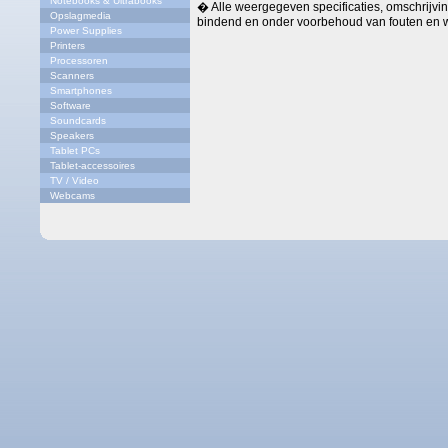
Notebooks & Ultrabooks
� Alle weergegeven specificaties, omschrijving
Opslagmedia
bindend en onder voorbehoud van fouten en w
Power Supplies
Printers
Processoren
Scanners
Smartphones
Software
Soundcards
Speakers
Tablet PCs
Tablet-accessoires
TV / Video
Webcams