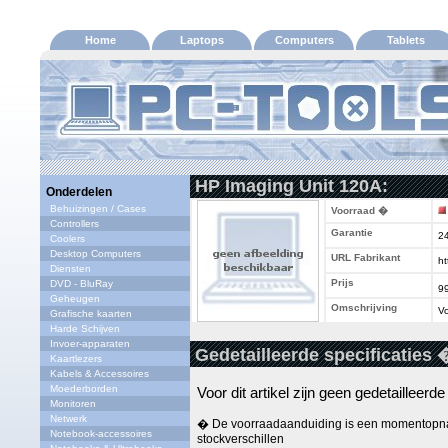
Home
Laptops
Computers
Tablets
HP Imaging Unit 120A:
Onderdelen
Behuizingen / Cases
Voorraad �
Controllers
Garantie
2
Coolers
Desktop Computers
URL Fabrikant
ht
Diensten
Prijs
DVD - BluRay
9
Geheugen
Omschrijving
Vo
Grafische kaarten
Harde Schijven
Invoer-apparaten
Gedetailleerde specificaties 
Kaartlezers
Kabels & Accessoires
Moederborden
Voor dit artikel zijn geen gedetailleerd
Monitoren
Netwerk
� De voorraadaanduiding is een momentopna
Notebook-accessoires
stockverschillen