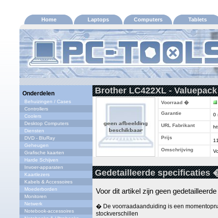
Home
Laptops
Computers
Tablets
Brother LC422XL - Valuepack
Onderdelen
Behuizingen / Cases
Voorraad �
Controllers
Garantie
0
Coolers
Desktop Computers
URL Fabrikant
ht
Diensten
Prijs
DVD - BluRay
1
Geheugen
Omschrijving
Vo
Grafische kaarten
Harde Schijven
Invoer-apparaten
Gedetailleerde specificaties 
Kaartlezers
Kabels & Accessoires
Moederborden
Voor dit artikel zijn geen gedetailleerd
Monitoren
Netwerk
� De voorraadaanduiding is een momentopna
Notebook-accessoires
stockverschillen