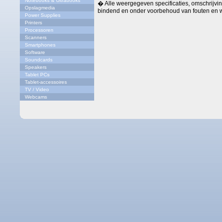
Notebooks & Ultrabooks
� Alle weergegeven specificaties, omschrijving
Opslagmedia
bindend en onder voorbehoud van fouten en w
Power Supplies
Printers
Processoren
Scanners
Smartphones
Software
Soundcards
Speakers
Tablet PCs
Tablet-accessoires
TV / Video
Webcams