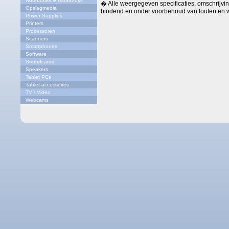
Notebooks & Ultrabooks
� Alle weergegeven specificaties, omschrijving
Opslagmedia
bindend en onder voorbehoud van fouten en w
Power Supplies
Printers
Processoren
Scanners
Smartphones
Software
Soundcards
Speakers
Tablet PCs
Tablet-accessoires
TV / Video
Webcams