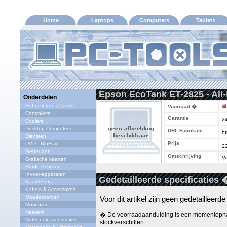
Home
Laptops
Computers
Tablets
Epson EcoTank ET-2825 - All-
Onderdelen
Behuizingen / Cases
Voorraad �
Controllers
Garantie
2
Coolers
Desktop Computers
URL Fabrikant
ht
Diensten
Prijs
DVD - BluRay
2
Geheugen
Omschrijving
Vo
Grafische kaarten
Harde Schijven
Invoer-apparaten
Gedetailleerde specificaties 
Kaartlezers
Kabels & Accessoires
Moederborden
Voor dit artikel zijn geen gedetailleerd
Monitoren
Netwerk
� De voorraadaanduiding is een momentopna
Notebook-accessoires
stockverschillen