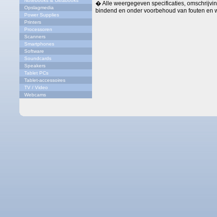
Notebooks & Ultrabooks
� Alle weergegeven specificaties, omschrijving
Opslagmedia
bindend en onder voorbehoud van fouten en w
Power Supplies
Printers
Processoren
Scanners
Smartphones
Software
Soundcards
Speakers
Tablet PCs
Tablet-accessoires
TV / Video
Webcams