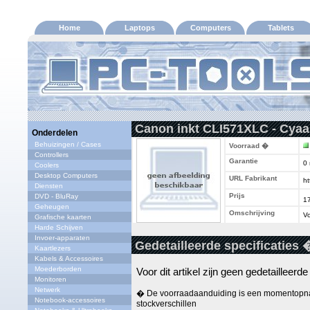
Home
Laptops
Computers
Tablets
Canon inkt CLI571XLC - Cyaa
Onderdelen
Behuizingen / Cases
Voorraad �
Controllers
Garantie
0
Coolers
Desktop Computers
URL Fabrikant
ht
Diensten
Prijs
DVD - BluRay
1
Geheugen
Omschrijving
Vo
Grafische kaarten
Harde Schijven
Invoer-apparaten
Gedetailleerde specificaties 
Kaartlezers
Kabels & Accessoires
Moederborden
Voor dit artikel zijn geen gedetailleerd
Monitoren
Netwerk
� De voorraadaanduiding is een momentopna
Notebook-accessoires
stockverschillen