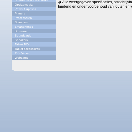
Notebooks & Ultrabooks
� Alle weergegeven specificaties, omschrijving
Opslagmedia
bindend en onder voorbehoud van fouten en w
Power Supplies
Printers
Processoren
Scanners
Smartphones
Software
Soundcards
Speakers
Tablet PCs
Tablet-accessoires
TV / Video
Webcams