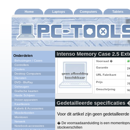
Home
Laptops
Computers
Tablets
Intenso Memory Case 2.5 Ext
Onderdelen
Behuizingen / Cases
Voorraad �
Controllers
Garantie
2
Coolers
Desktop Computers
URL Fabrikant
ht
Diensten
Prijs
DVD - BluRay
7
Geheugen
Omschrijving
Vo
Grafische kaarten
Harde Schijven
Invoer-apparaten
Gedetailleerde specificaties 
Kaartlezers
Kabels & Accessoires
Moederborden
Voor dit artikel zijn geen gedetailleerd
Monitoren
Netwerk
� De voorraadaanduiding is een momentopna
Notebook-accessoires
stockverschillen