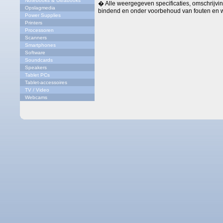
Notebooks & Ultrabooks
� Alle weergegeven specificaties, omschrijving
Opslagmedia
bindend en onder voorbehoud van fouten en w
Power Supplies
Printers
Processoren
Scanners
Smartphones
Software
Soundcards
Speakers
Tablet PCs
Tablet-accessoires
TV / Video
Webcams