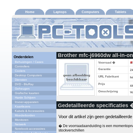
Home
Laptops
Computers
Tablets
Brother mfc-j6960dw all-in-on
Onderdelen
Behuizingen / Cases
Voorraad �
Controllers
Garantie
2
Coolers
Desktop Computers
URL Fabrikant
ht
Diensten
Prijs
DVD - BluRay
4
Geheugen
Omschrijving
Vo
Grafische kaarten
Harde Schijven
Invoer-apparaten
Gedetailleerde specificaties 
Kaartlezers
Kabels & Accessoires
Moederborden
Voor dit artikel zijn geen gedetailleerd
Monitoren
Netwerk
� De voorraadaanduiding is een momentopna
Notebook-accessoires
stockverschillen