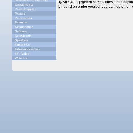
Notebooks & Ultrabooks
� Alle weergegeven specificaties, omschrijving
Opslagmedia
bindend en onder voorbehoud van fouten en w
Power Supplies
Printers
Processoren
Scanners
Smartphones
Software
Soundcards
Speakers
Tablet PCs
Tablet-accessoires
TV / Video
Webcams