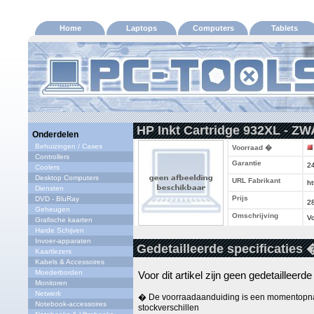
Home
Laptops
Computers
Tablets
HP Inkt Cartridge 932XL - ZW
Onderdelen
Behuizingen / Cases
Voorraad �
Controllers
Garantie
2
Coolers
Desktop Computers
URL Fabrikant
ht
Diensten
Prijs
DVD - BluRay
2
Geheugen
Omschrijving
Vo
Grafische kaarten
Harde Schijven
Invoer-apparaten
Gedetailleerde specificaties 
Kaartlezers
Kabels & Accessoires
Moederborden
Voor dit artikel zijn geen gedetailleerd
Monitoren
Netwerk
� De voorraadaanduiding is een momentopna
Notebook-accessoires
stockverschillen